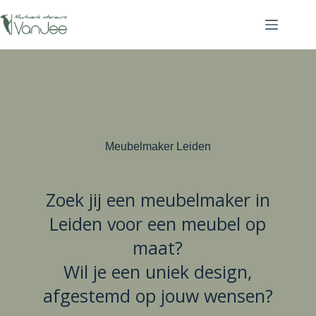
Meubelmaker Leiden
Zoek jij een meubelmaker in
Leiden voor een meubel op
maat?
Wil je een uniek design,
afgestemd op jouw wensen?